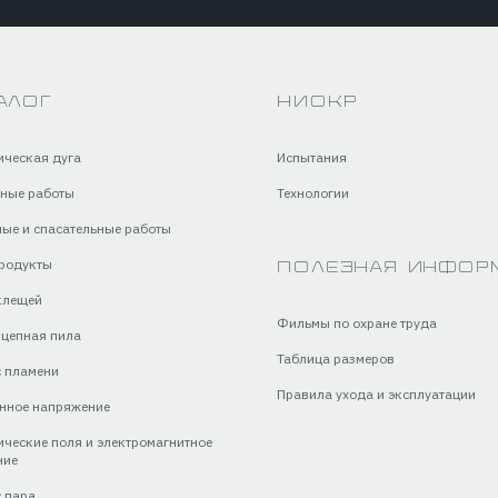
алог
НИОКР
ическая дуга
Испытания
ные работы
Технологии
ые и спасательные работы
родукты
Полезная инфор
клещей
Фильмы по охране труда
 цепная пила
Таблица размеров
 пламени
Правила ухода и эксплуатации
нное напряжение
ические поля и электромагнитное
ние
 пара