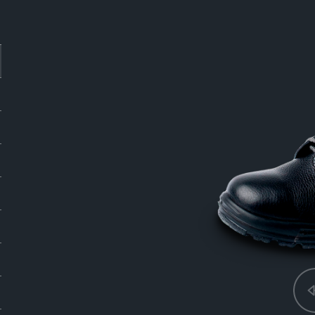
кие поля
ой частоты
а
злучение