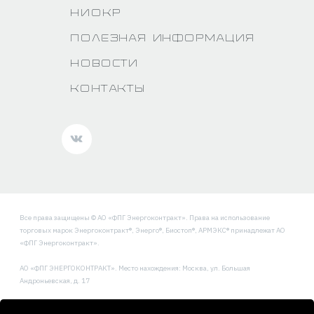
НИОКР
Полезная информация
Новости
Контакты
Все права защищены © АО «ФПГ Энергоконтракт». Права на использование
торговых марок Энергоконтракт®, Энерго®, Биостоп®, АРМЭКС® принадлежат АО
«ФПГ Энергоконтракт».
АО «ФПГ ЭНЕРГОКОНТРАКТ». Место нахождения: Москва, ул. Большая
Андроньевская, д. 17
Политика обработки и защиты персональных данных