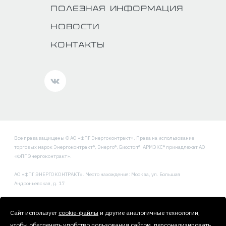
Полезная информация
Новости
Контакты
Все права защищены © АО «ФПГ Энергоконтракт». Права на использование
торговых марок Энергоконтракт®, Энерго®, Биостоп®, АРМЭКС® принадлежат АО
«ФПГ Энергоконтракт».
АО «ФПГ ЭНЕРГОКОНТРАКТ». Место нахождения: Москва, ул. Большая
Андроньевская, д. 17
Политика обработки и защиты персональных данных
Сайт использует
cookie-файлы
и другие аналогичные технологии,
чтобы обеспечить удобство пользования сайтом, персонализировать