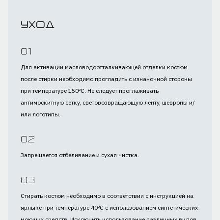
Уход
Для активации масловодоотталкивающей отделки костюм
после стирки необходимо прогладить с изнаночной стороны
при температуре 150⁰С. Не следует проглаживать
антимоскитную сетку, световозвращающую ленту, шевроны и/
или логотипы.
Запрещается отбеливание и сухая чистка.
Стирать костюм необходимо в соответствии с инструкцией на
ярлыке при температуре 40⁰С с использованием синтетических
моющих средств. Исключить использование различных видов