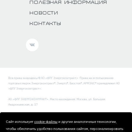
Полезная информация
Новости
Контакты
Все права защищены © АО «ФПГ Энергоконтракт». Права на использование
торговых марок Энергоконтракт®, Энерго®, Биостоп®, АРМЭКС® принадлежат АО
«ФПГ Энергоконтракт».
АО «ФПГ ЭНЕРГОКОНТРАКТ». Место нахождения: Москва, ул. Большая
Андроньевская, д. 17
Политика обработки и защиты персональных данных
Сайт использует
cookie-файлы
и другие аналогичные технологии,
чтобы обеспечить удобство пользования сайтом, персонализировать