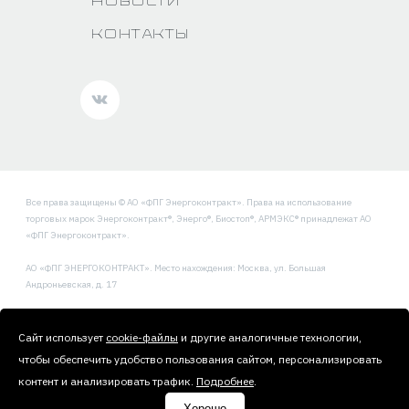
Новости
Контакты
Все права защищены © АО «ФПГ Энергоконтракт». Права на использование
торговых марок Энергоконтракт®, Энерго®, Биостоп®, АРМЭКС® принадлежат АО
«ФПГ Энергоконтракт».
АО «ФПГ ЭНЕРГОКОНТРАКТ». Место нахождения: Москва, ул. Большая
Андроньевская, д. 17
Политика обработки и защиты персональных данных
Сайт использует
cookie-файлы
и другие аналогичные технологии,
чтобы обеспечить удобство пользования сайтом, персонализировать
контент и анализировать трафик.
Подробнее
.
Хорошо