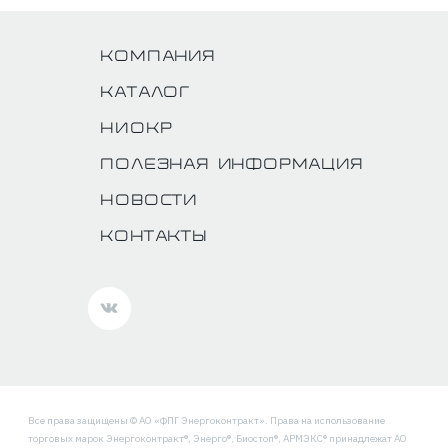
Компания
Каталог
НИОКР
Полезная информация
Новости
Контакты
Все права защищены © АО «ФПГ Энергоконтракт». Права на использование
торговых марок Энергоконтракт®, Энерго®, Биостоп®, АРМЭКС® принадлежат АО