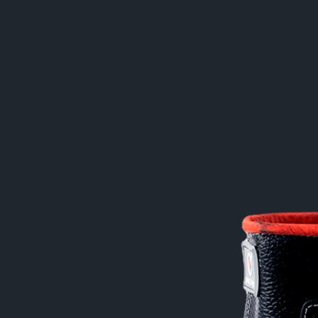
кие поля
ой частоты
а
злучение