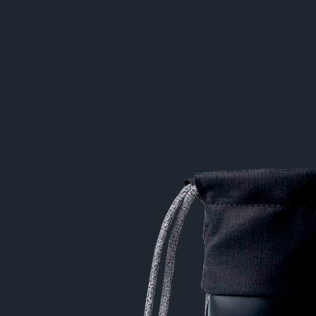
кие поля
ой частоты
а
злучение