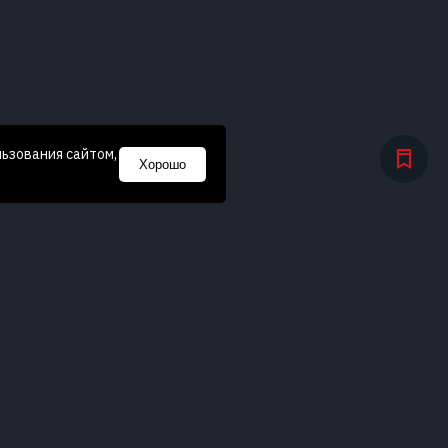
льзования сайтом,
Хорошо
I, II, III и IV «Особый»
климатические пояса.