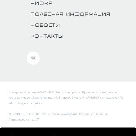
НИОКР
Полезная информация
Новости
Контакты
Все права защищены © АО «ФПГ Энергоконтракт». Права на использование
торговых марок Энергоконтракт®, Энерго®, Биостоп®, АРМЭКС® принадлежат АО
«ФПГ Энергоконтракт».
АО «ФПГ ЭНЕРГОКОНТРАКТ». Место нахождения: Москва, ул. Большая
Андроньевская, д. 17
Политика обработки и защиты персональных данных