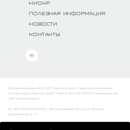
НИОКР
Полезная информация
Новости
Контакты
Все права защищены © АО «ФПГ Энергоконтракт». Права на использование
торговых марок Энергоконтракт®, Энерго®, Биостоп®, АРМЭКС® принадлежат АО
«ФПГ Энергоконтракт».
АО «ФПГ ЭНЕРГОКОНТРАКТ». Место нахождения: Москва, ул. Большая
Андроньевская, д. 17
Политика обработки и защиты персональных данных