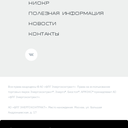
НИОКР
Полезная информация
Новости
Контакты
Все права защищены © АО «ФПГ Энергоконтракт». Права на использование
торговых марок Энергоконтракт®, Энерго®, Биостоп®, АРМЭКС® принадлежат АО
«ФПГ Энергоконтракт».
АО «ФПГ ЭНЕРГОКОНТРАКТ». Место нахождения: Москва, ул. Большая
Андроньевская, д. 17
Политика обработки и защиты персональных данных