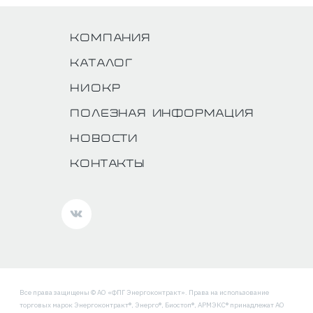
Компания
Каталог
НИОКР
Полезная информация
Новости
Контакты
Все права защищены © АО «ФПГ Энергоконтракт». Права на использование
торговых марок Энергоконтракт®, Энерго®, Биостоп®, АРМЭКС® принадлежат АО