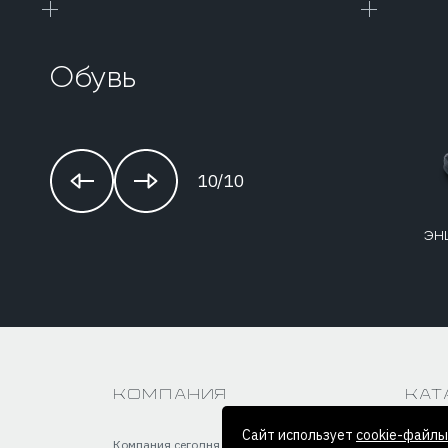
Обувь
10/10
Сапоги противо-
энцефалитные ЭЭ-7М
эн
Компания
Кат
Сайт использует
cookie-файлы
Компания сегодня
Электр