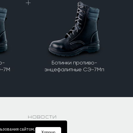
о-
Ботинки противо-
Э-7М
энцефалитные СЭ-7Мп
Новости
льзования сайтом,
Хорошо