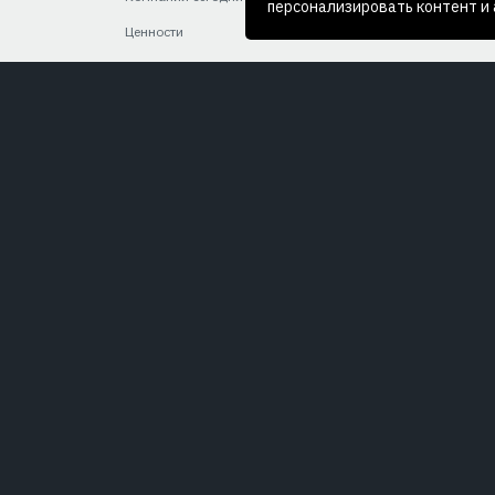
персонализировать контент и
Ценности
Свароч
Политика качества
Пожарн
Нас выбирают
Нефтеп
Производство
Укусы 
Карьера
Ручная
Пк4 тк 320 «сиз»
Выброс
Наведе
Электр
излуче
Выброс
Теплов