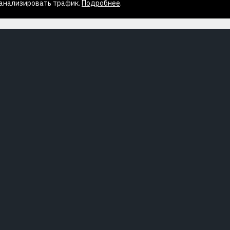
 анализировать трафик.
Подробнее
.
ные работы
Технологии
ые и спасательные работы
родукты
Полезная инфор
клещей
Фильмы по охране труда
 цепная пила
Таблица размеров
 пламени
Правила ухода и эксплуатации
нное напряжение
ические поля и электромагнитное
ние
 пара
ое излучение