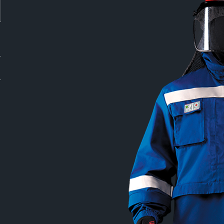
кие поля
ой частоты
а
злучение