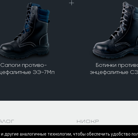
Сапоги противо-
Ботинки против
цефалитные ЭЭ-7Мп
энцефалитные С
алог
НИОКР
и другие аналогичные технологии, чтобы обеспечить удобство по
ическая дуга
Испытания