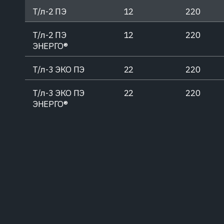
Электричес
промышленн
Т/л-2 ПЭ
12
220
Электрические поля и
электромагнитное излучение
Т/л-2 ПЭ
12
220
Выброс пар
ЭНЕРГО®
Выброс пара
Тепловое и
Т/л-3 ЭКО ПЭ
22
220
Тепловое излучение
Т/л-3 ЭКО ПЭ
22
220
ЭНЕРГО®