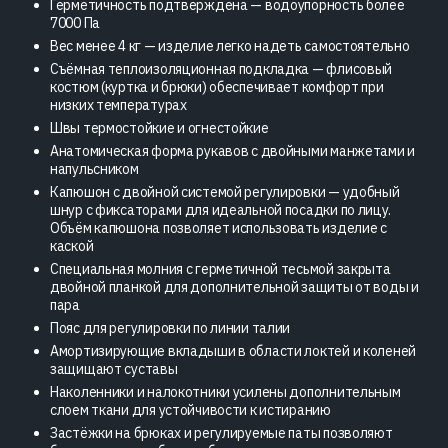
Герметичность подтверждена — водоупорность более
7000 Па
Вес менее 4 кг — изделие легко надеть самостоятельно
Съёмная теплоизоляционная подкладка — флисовый
костюм (куртка и брюки) обеспечивает комфорт при
низких температурах
Швы термостойкие и огнестойкие
Анатомическая форма рукавов с двойными манжетами и
напульсником
Капюшон с двойной системой регулировки — удобный
шнур с фиксаторами для идеальной посадки по лицу.
Объём капюшона позволяет использовать изделие с
каской
Специальная молния с герметичной тесьмой закрыта
двойной планкой для дополнительной защиты от воды и
пара
Пояс для регулировки по линии талии
Амортизирующие вкладыши в области локтей и коленей
защищают суставы
Наколенники и налокотники усилены дополнительным
слоем ткани для устойчивости к истиранию
Застёжки на брюках и регулируемые паты позволяют