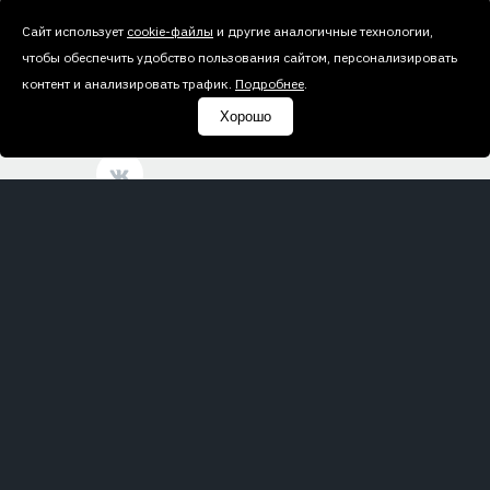
Полезная информация
Сайт использует
cookie-файлы
и другие аналогичные технологии,
чтобы обеспечить удобство пользования сайтом, персонализировать
Новости
контент и анализировать трафик.
Подробнее
.
Контакты
Хорошо
Все права защищены © АО «ФПГ Энергоконтракт». Права на использование
торговых марок Энергоконтракт®, Энерго®, Биостоп®, АРМЭКС® принадлежат АО
«ФПГ Энергоконтракт».
АО «ФПГ ЭНЕРГОКОНТРАКТ». Место нахождения: Москва, ул. Большая
Андроньевская, д. 17
Политика обработки и защиты персональных данных