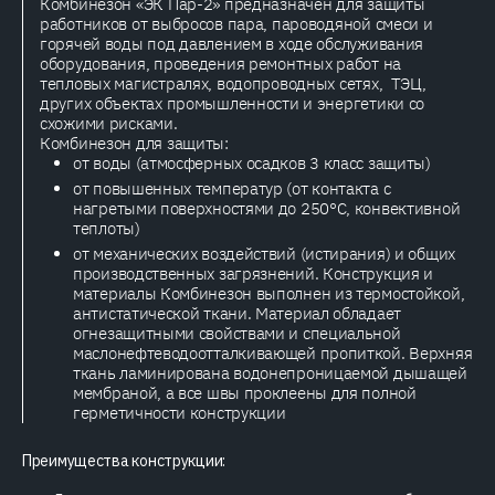
Комбинезон «ЭК Пар-2» предназначен для защиты
работников от выбросов пара, пароводяной смеси и
горячей воды под давлением в ходе обслуживания
оборудования, проведения ремонтных работ на
тепловых магистралях, водопроводных сетях, ТЭЦ,
других объектах промышленности и энергетики со
схожими рисками.
Комбинезон для защиты:
от воды (атмосферных осадков 3 класс защиты)
от повышенных температур (от контакта с
нагретыми поверхностями до 250°С, конвективной
теплоты)
от механических воздействий (истирания) и общих
производственных загрязнений. Конструкция и
материалы Комбинезон выполнен из термостойкой,
антистатической ткани. Материал обладает
огнезащитными свойствами и специальной
маслонефтеводоотталкивающей пропиткой. Верхняя
ткань ламинирована водонепроницаемой дышащей
мембраной, а все швы проклеены для полной
герметичности конструкции
Преимущества конструкции: