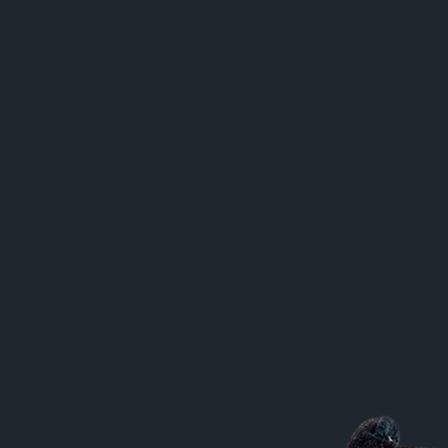
кие поля
ой частоты
а
злучение