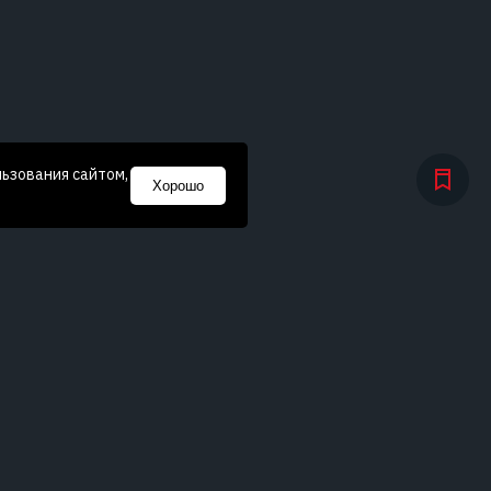
льзования сайтом,
Хорошо
Глухой клапан, изготовленный из