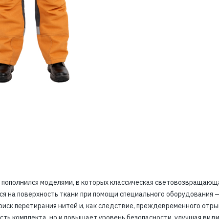
пополнился моделями, в которых классическая световозвращающа
я на поверхность ткани при помощи специального оборудования — 
риск перетирания нитей и, как следствие, преждевременного отры
сть комплекта, но и повышает уровень безопасности, улучшая вид