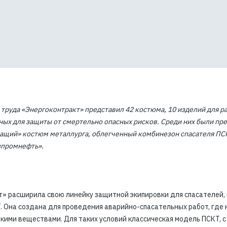
кие поля
ой частоты
а
злучение
труда «Энергоконтракт» представил 42 костюма, 10 изделий для ра
ых для защиты от смертельно опасных рисков. Среди них были пр
щий» костюм металлурга, облегченный комбинезон спасателя ПСК
зпромнефть».
т» расширила свою линейку защитной экипировки для спасателей,
Она создана для проведения аварийно-спасательных работ, где н
ими веществами. Для таких условий классическая модель ПСКТ, с