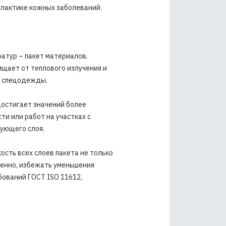
илактике кожных заболеваний.
атур – пакет материалов.
ищает от теплового излучения и
со спецодежды.
остигает значений более
и или работ на участках с
ующего слоя.
ость всех слоев пакета не только
венно, избежать уменьшения
бований ГОСТ ISO 11612,