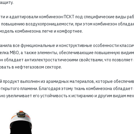
защиту.
сти и адаптировали комбинезон ПСКТ под специфические виды раб
, повышению воздухопроницаемости, при этом комбинезон облад
 модель комбинезона легче и комфортнее.
хранила все функциональные и конструктивные особенности класси
лка МВО, а также элементы, обеспечивающие повышенную видимо
н обладает антиэлектростатическими свойствами, что позволяет
овать в нефтегазовом секторе.
ый продукт выполнен из арамидных материалов, которые обеспечи
ткрытого пламени. Благодаря этому ткань комбинезона обладает
ьно увеличивает его устойчивость к истиранию и другим видам ме