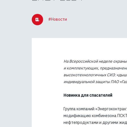
Электричес
промышленн
Электрические поля и
электромагнитное излучение
#Новости
Выброс пар
Выброс пара
Тепловое и
Тепловое излучение
На Всероссийской неделе охраны 
и комплектующих, предназначенн
высокотехнологичных СИЗ: «дыша
индивидуальной защиты ПАО «Га
Новинка для спасателей
Группа компаний «Энергоконтрак
модификацию комбинезона ПСКТ. 
нефтепродуктами и другими жидк