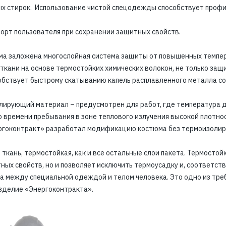
ых стирок. Использование чистой спецодежды способствует проф
рт пользователя при сохранении защитных свойств.
ма заложена многослойная система защиты от повышенных темпер
ткани на основе термостойких химических волокон, не только защ
собствует быстрому скатыванию капель расплавленного металла 
ирующий материал – предусмотрен для работ, где температура д
времени пребывания в зоне теплового излучения высокой плотност
ргоконтракт» разработал модификацию костюма без термоизолир
ткань, термостойкая, как и все остальные слои пакета. Термостойк
ных свойств, но и позволяет исключить термоусадку и, соответст
 между специальной одеждой и телом человека. Это одно из тре
зделие «Энергоконтракта».