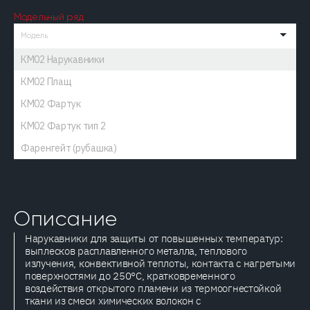
Модельный ряд
Модель
КМ02 Нарукавники
КМ02 Плащ
КМ02 Фартук
КМ02 Фартук тип 2
Фаренгейт (рубашка)
Описание
Нарукавники для защиты от повышенных температур:
выплесков расплавленного металла, теплового
излучения, конвективной теплоты, контакта с нагретыми
поверхностями до 250°С, кратковременного
воздействия открытого пламени из термоогнестойкой
ткани из смеси химических волокон с