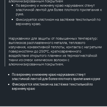
алюминизированным покрытием
По верхнему и нижнему краю нарукавник стянут
эластичной лентой для более плотного прилегания к
руке.
Фиксируется хлястиком на застёжке текстильной по
верхнему краю.
Нарукавники для защиты от повышенных температур:
выплесков расплавленного металла, теплового
излучения, конвективной теплоты, контакта с нагретыми
поверхностями до 250°С, кратковременного
воздействия открытого пламени из термоогнестойкой
ткани из смеси химических волокон с
алюминизированным покрытием.
По верхнему и нижнему краю нарукавник стянут
эластичной лентой для более плотного прилегания к руке
Фиксируется хлястиком на застёжке текстильной по
верхнему краю