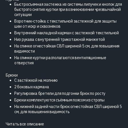
Быстросъемная застежка из системы липучек и кнопок для
быстрого снятия куртки при возникновении чрезвычайной
ситуации
Воротник-стойка с текстильной застежкой для защиты
шеи от искр и сквозняков
Внутренний накладной карман с застежкой текстильной
Низ рукава с внутренней трикотажной манжетой
На спинке огнестойкая СВЛ шириной 5 см, для повышения
видимости
На спинке куртки располагаются вентиляционные
отверстия
Брюки
С застёжкой на молнию
2 боковых кармана
Регулировка бретели для подгонки брюк по росту
Брюки комплектуются съёмным поясом из стропы
На нижней задней части брюк огнестойкая СВЛ шириной 5
см, для повышения видимость
Читать все описание