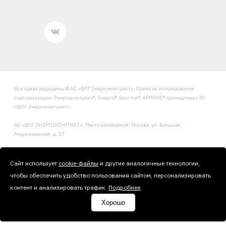
Все права защищены © АО «ФПГ Энергоконтракт». Права на использование
торговых марок Энергоконтракт®, Энерго®, Биостоп®, АРМЭКС® принадлежат АО
«ФПГ Энергоконтракт».
АО «ФПГ ЭНЕРГОКОНТРАКТ». Место нахождения: Москва, ул. Большая
Андроньевская, д. 17
Политика обработки и защиты персональных данных
Сайт использует
cookie-файлы
и другие аналогичные технологии,
чтобы обеспечить удобство пользования сайтом, персонализировать
контент и анализировать трафик.
Подробнее
.
Хорошо
Сделано
Uplab
Техническая поддержка
—
Текарт
.